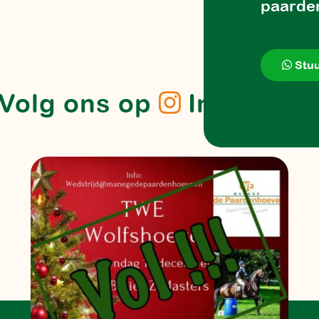
paarde
Stuu
Volg ons op
Instagra