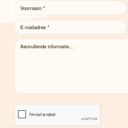
Voornaam
(Vereist)
E-
mailadres
(Vereist)
Aanvullende
informatie…
captcha