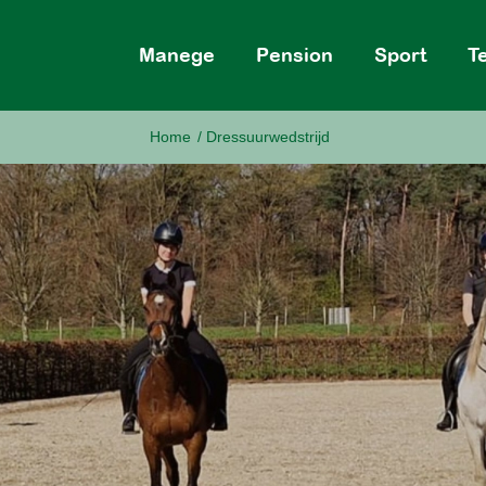
Manege
Pension
Sport
T
Home
/
Dressuurwedstrijd