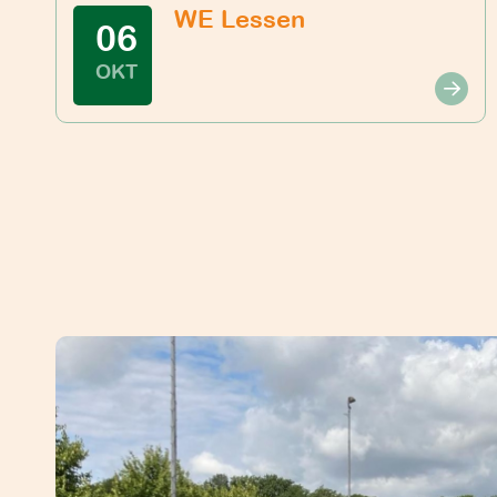
WE Lessen
06
OKT