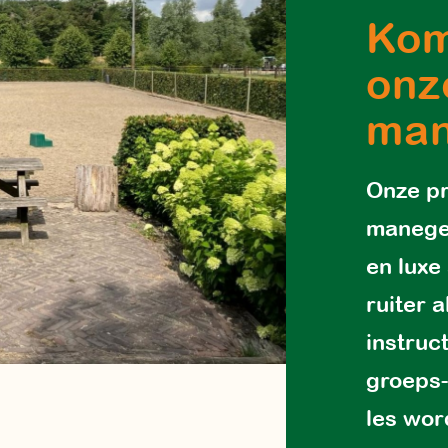
Kom
onz
ma
Onze pr
manege 
en luxe
ruiter 
instruc
groeps-
les wo