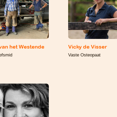
van het Westende
Vicky de Visser
efsmid
Vaste Osteopaat