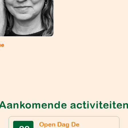
ue
Aankomende activiteite
Open Dag De