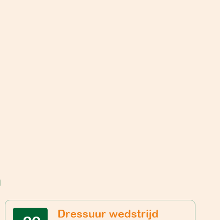
n
Dressuur wedstrijd