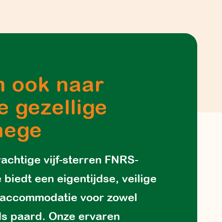
 ook naar
e gezellige
nege
achtige vijf-sterren FNRS-
biedt een eigentijdse, veilige
 accommodatie voor zowel
als paard. Onze ervaren