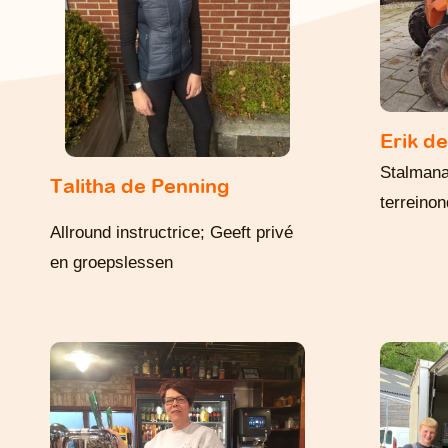
Erik d
Stalman
Talitha de Penning
terreino
Allround instructrice; Geeft privé
en groepslessen