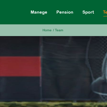
Manege
Pension
Sport
T
Home
/
Team