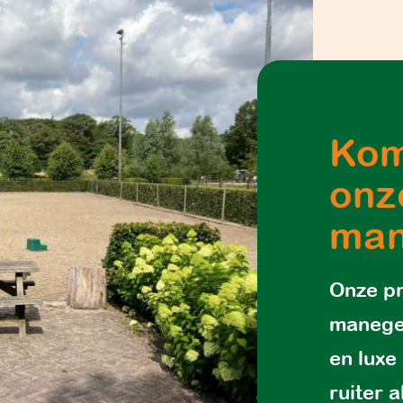
Kom
onz
ma
Onze pr
manege 
en luxe
ruiter 