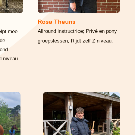
Rosa
Theuns
Allround instructrice; Privé en pony
elpt mee
 de
groepslessen, Rijdt zelf Z niveau.
vond
d niveau