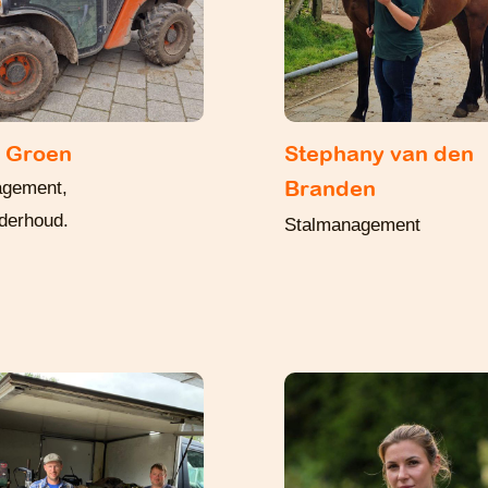
e Groen
Stephany van den
Branden
agement,
nderhoud.
Stalmanagement