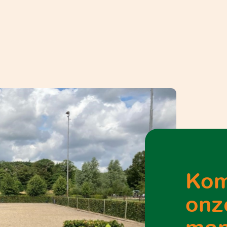
Kom
onz