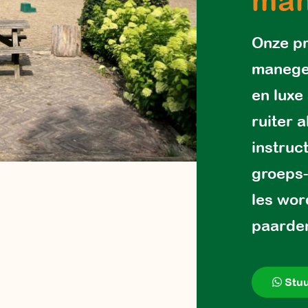
ma
Onze pr
manege 
en luxe
ruiter 
instruc
groeps-
les wo
paarde
Stuu