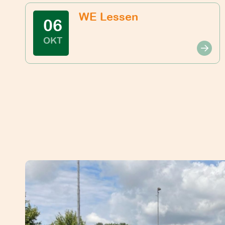
WE Lessen
06
OKT