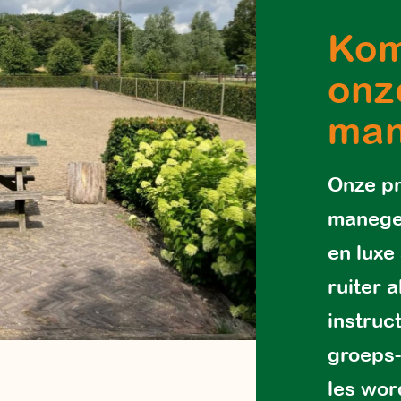
Kom
onz
ma
Onze pr
manege 
en luxe
ruiter 
instruc
groeps-
les wo