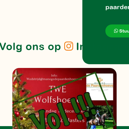
paarde
Stuu
Volg ons op
Instagra