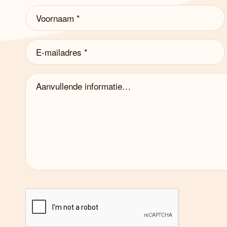
Voornaam
(Vereist)
E-
mailadres
(Vereist)
Aanvullende
informatie…
captcha