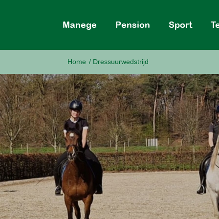
Manege
Pension
Sport
T
Home
/
Dressuurwedstrijd