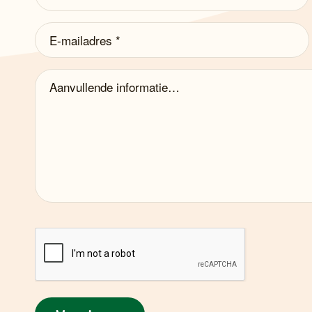
E-
mailadres
(Vereist)
Aanvullende
informatie…
captcha