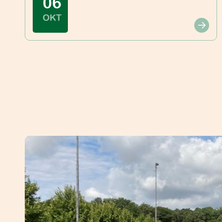
06
OKT