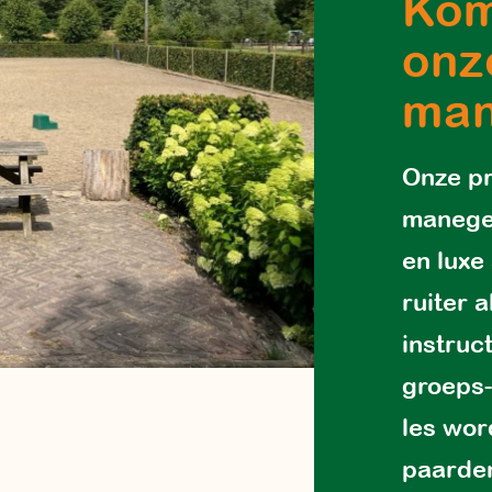
Kom
onz
ma
Onze pr
manege 
en luxe
ruiter 
instruc
groeps-
les wo
paarde