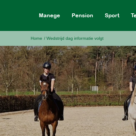
Manege
Pension
Sport
T
Home
/
Wedstrijd dag informatie volgt